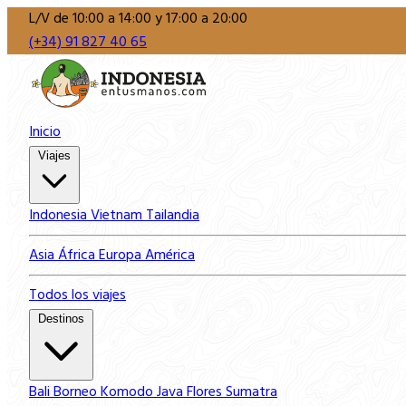
L/V de 10:00 a 14:00 y 17:00 a 20:00
(+34) 91 827 40 65
Inicio
Viajes
Indonesia
Vietnam
Tailandia
Asia
África
Europa
América
Todos los viajes
Destinos
Bali
Borneo
Komodo
Java
Flores
Sumatra