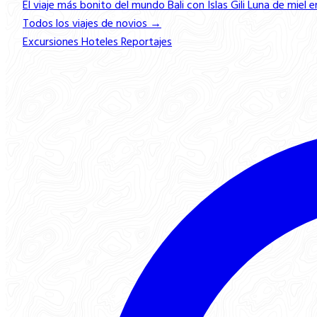
El viaje más bonito del mundo
Bali con Islas Gili
Luna de miel e
Todos los viajes de novios →
Excursiones
Hoteles
Reportajes