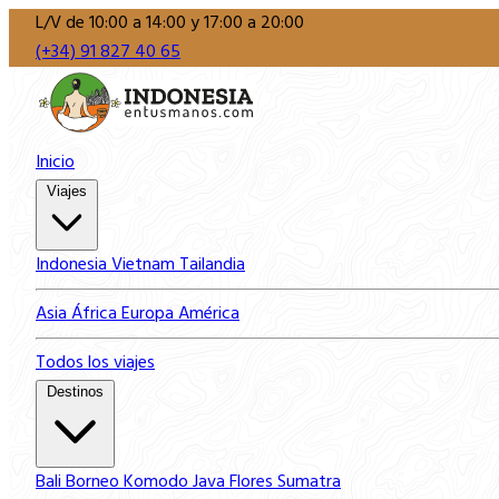
L/V de 10:00 a 14:00 y 17:00 a 20:00
(+34) 91 827 40 65
Inicio
Viajes
Indonesia
Vietnam
Tailandia
Asia
África
Europa
América
Todos los viajes
Destinos
Bali
Borneo
Komodo
Java
Flores
Sumatra