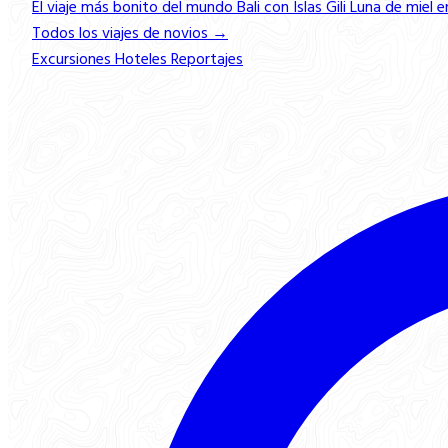
El viaje más bonito del mundo
Bali con Islas Gili
Luna de miel e
Todos los viajes de novios →
Excursiones
Hoteles
Reportajes