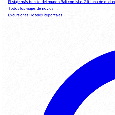
El viaje más bonito del mundo
Bali con Islas Gili
Luna de miel e
Todos los viajes de novios →
Excursiones
Hoteles
Reportajes