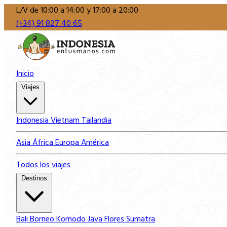
L/V de 10:00 a 14:00 y 17:00 a 20:00
(+34) 91 827 40 65
Inicio
Viajes
Indonesia
Vietnam
Tailandia
Asia
África
Europa
América
Todos los viajes
Destinos
Bali
Borneo
Komodo
Java
Flores
Sumatra