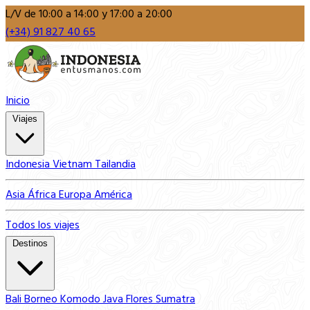
L/V de 10:00 a 14:00 y 17:00 a 20:00
(+34) 91 827 40 65
Inicio
Viajes
Indonesia
Vietnam
Tailandia
Asia
África
Europa
América
Todos los viajes
Destinos
Bali
Borneo
Komodo
Java
Flores
Sumatra