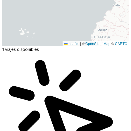
Leaflet
|
©
OpenStreetMap
©
CARTO
1 viajes disponibles