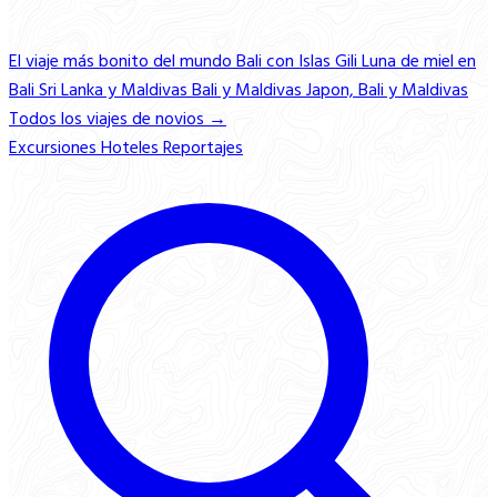
El viaje más bonito del mundo
Bali con Islas Gili
Luna de miel en
Bali
Sri Lanka y Maldivas
Bali y Maldivas
Japon, Bali y Maldivas
Todos los viajes de novios →
Excursiones
Hoteles
Reportajes