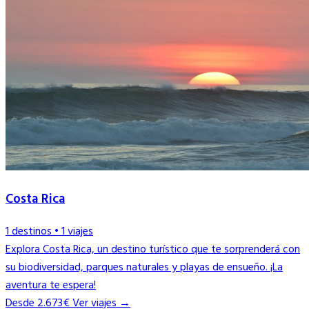
Costa Rica
1 destinos
•
1 viajes
Explora Costa Rica, un destino turístico que te sorprenderá con
su biodiversidad, parques naturales y playas de ensueño. ¡La
aventura te espera!
Desde 2.673€
Ver viajes →