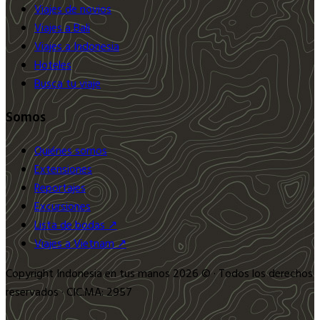
Viajes de novios
Viajes a Bali
Viajes a Indonesia
Hoteles
Busca tu viaje
Somos
Quiénes somos
Extensiones
Reportajes
Excursiones
Lista de bodas ↗
Viajes a Vietnam ↗
Copyright Indonesia en tus manos 2026 © · Todos los derechos
reservados · CIC.MA: 2957