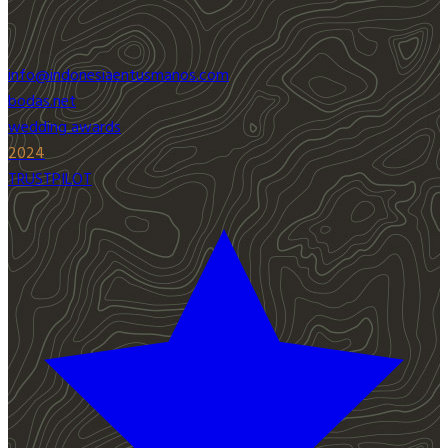
info@indonesiaentusmanos.com
bodas.net
wedding awards
2024
TRUSTPILOT