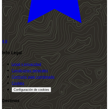
4.8
Info Legal
Legal y privacidad
Condiciones generales
Contrato viaje combinado
Cookies
Configuración de cookies
Destinos