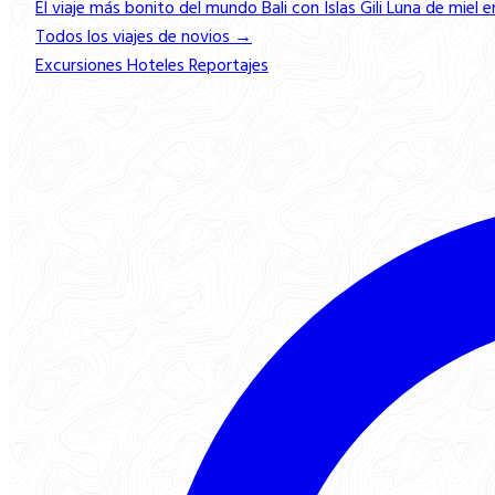
El viaje más bonito del mundo
Bali con Islas Gili
Luna de miel e
Todos los viajes de novios →
Excursiones
Hoteles
Reportajes