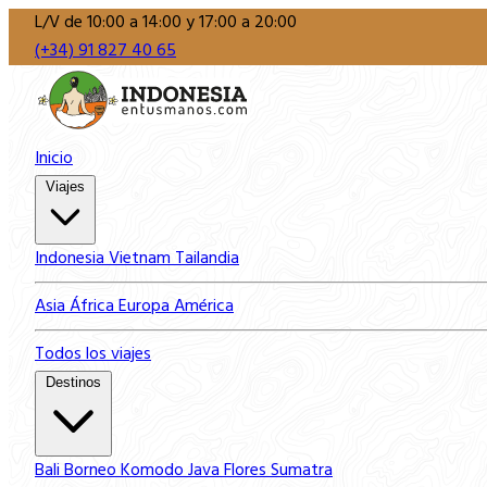
L/V de 10:00 a 14:00 y 17:00 a 20:00
(+34) 91 827 40 65
Inicio
Viajes
Indonesia
Vietnam
Tailandia
Asia
África
Europa
América
Todos los viajes
Destinos
Bali
Borneo
Komodo
Java
Flores
Sumatra