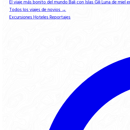
El viaje más bonito del mundo
Bali con Islas Gili
Luna de miel e
Todos los viajes de novios →
Excursiones
Hoteles
Reportajes