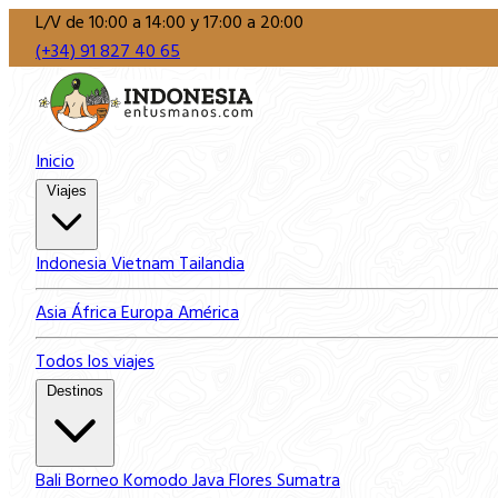
L/V de 10:00 a 14:00 y 17:00 a 20:00
(+34) 91 827 40 65
Inicio
Viajes
Indonesia
Vietnam
Tailandia
Asia
África
Europa
América
Todos los viajes
Destinos
Bali
Borneo
Komodo
Java
Flores
Sumatra