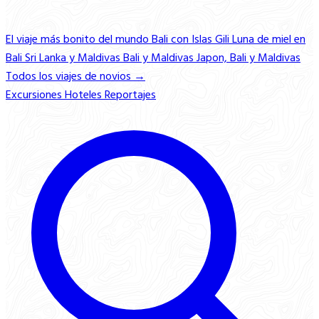
El viaje más bonito del mundo
Bali con Islas Gili
Luna de miel en
Bali
Sri Lanka y Maldivas
Bali y Maldivas
Japon, Bali y Maldivas
Todos los viajes de novios →
Excursiones
Hoteles
Reportajes