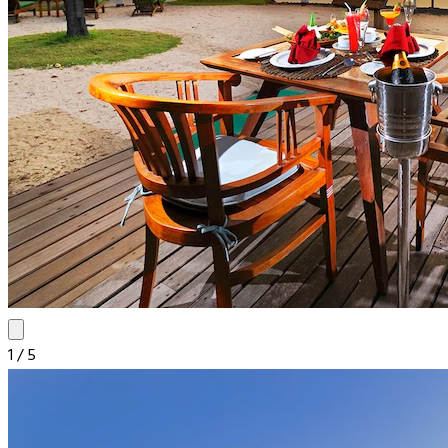
1
/
5