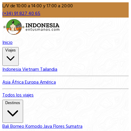
L/V de 10:00 a 14:00 y 17:00 a 20:00
(+34) 91 827 40 65
Inicio
Viajes
Indonesia
Vietnam
Tailandia
Asia
África
Europa
América
Todos los viajes
Destinos
Bali
Borneo
Komodo
Java
Flores
Sumatra