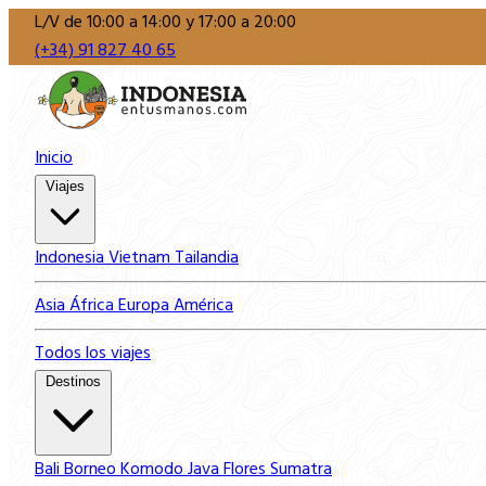
L/V de 10:00 a 14:00 y 17:00 a 20:00
(+34) 91 827 40 65
Inicio
Viajes
Indonesia
Vietnam
Tailandia
Asia
África
Europa
América
Todos los viajes
Destinos
Bali
Borneo
Komodo
Java
Flores
Sumatra