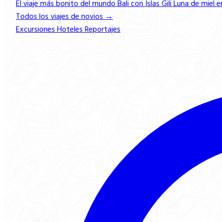
El viaje más bonito del mundo
Bali con Islas Gili
Luna de miel e
Todos los viajes de novios →
Excursiones
Hoteles
Reportajes