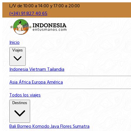
L/V de 10:00 a 14:00 y 17:00 a 20:00
(+34) 91 827 40 65
Inicio
Viajes
Indonesia
Vietnam
Tailandia
Asia
África
Europa
América
Todos los viajes
Destinos
Bali
Borneo
Komodo
Java
Flores
Sumatra