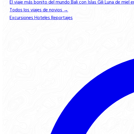
El viaje más bonito del mundo
Bali con Islas Gili
Luna de miel e
Todos los viajes de novios →
Excursiones
Hoteles
Reportajes