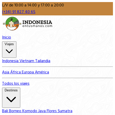
L/V de 10:00 a 14:00 y 17:00 a 20:00
(+34) 91 827 40 65
Inicio
Viajes
Indonesia
Vietnam
Tailandia
Asia
África
Europa
América
Todos los viajes
Destinos
Bali
Borneo
Komodo
Java
Flores
Sumatra