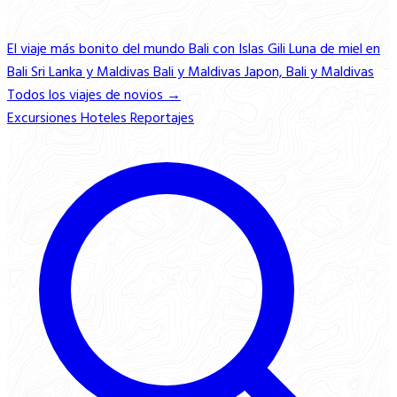
El viaje más bonito del mundo
Bali con Islas Gili
Luna de miel en
Bali
Sri Lanka y Maldivas
Bali y Maldivas
Japon, Bali y Maldivas
Todos los viajes de novios →
Excursiones
Hoteles
Reportajes