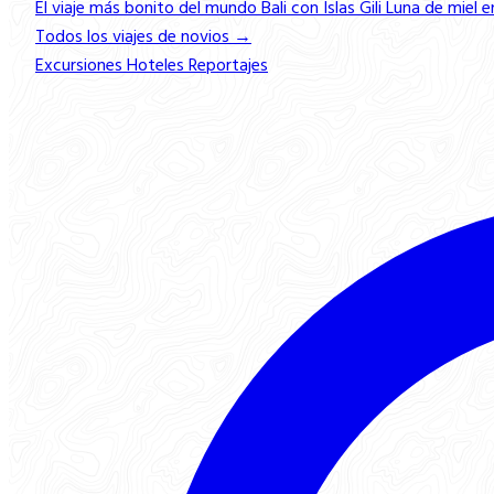
El viaje más bonito del mundo
Bali con Islas Gili
Luna de miel e
Todos los viajes de novios →
Excursiones
Hoteles
Reportajes