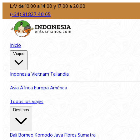
L/V de 10:00 a 14:00 y 17:00 a 20:00
(+34) 91 827 40 65
Inicio
Viajes
Indonesia
Vietnam
Tailandia
Asia
África
Europa
América
Todos los viajes
Destinos
Bali
Borneo
Komodo
Java
Flores
Sumatra