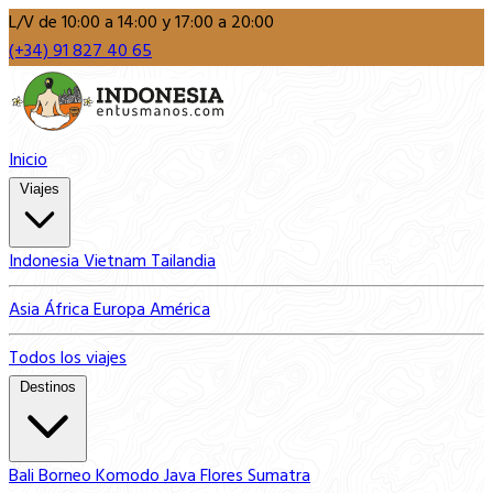
L/V de 10:00 a 14:00 y 17:00 a 20:00
(+34) 91 827 40 65
Inicio
Viajes
Indonesia
Vietnam
Tailandia
Asia
África
Europa
América
Todos los viajes
Destinos
Bali
Borneo
Komodo
Java
Flores
Sumatra