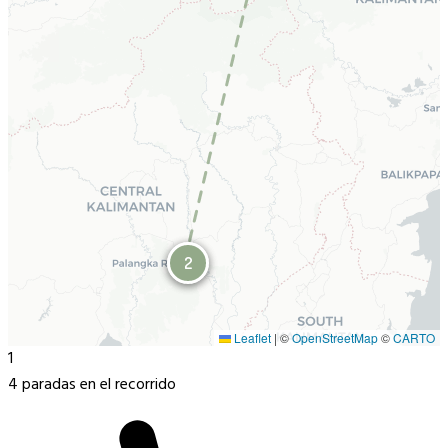
2
1
Leaflet
|
©
OpenStreetMap
©
CARTO
1
4 paradas en el recorrido