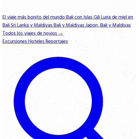
El viaje más bonito del mundo
Bali con Islas Gili
Luna de miel en
Bali
Sri Lanka y Maldivas
Bali y Maldivas
Japon, Bali y Maldivas
Todos los viajes de novios →
Excursiones
Hoteles
Reportajes