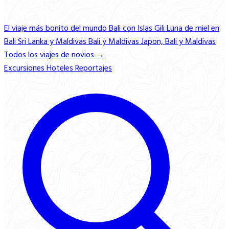
El viaje más bonito del mundo
Bali con Islas Gili
Luna de miel en
Bali
Sri Lanka y Maldivas
Bali y Maldivas
Japon, Bali y Maldivas
Todos los viajes de novios →
Excursiones
Hoteles
Reportajes