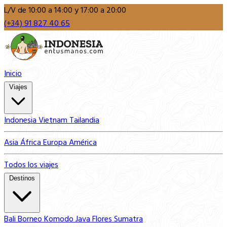
L/V de 10:00 a 14:00 y 17:00 a 20:00
(+34) 91 827 40 65
Inicio
Viajes
Indonesia
Vietnam
Tailandia
Asia
África
Europa
América
Todos los viajes
Destinos
Bali
Borneo
Komodo
Java
Flores
Sumatra