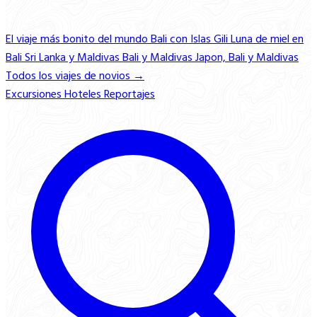
El viaje más bonito del mundo
Bali con Islas Gili
Luna de miel en
Bali
Sri Lanka y Maldivas
Bali y Maldivas
Japon, Bali y Maldivas
Todos los viajes de novios →
Excursiones
Hoteles
Reportajes