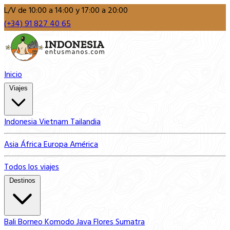
L/V de 10:00 a 14:00 y 17:00 a 20:00
(+34) 91 827 40 65
Inicio
Viajes
Indonesia
Vietnam
Tailandia
Asia
África
Europa
América
Todos los viajes
Destinos
Bali
Borneo
Komodo
Java
Flores
Sumatra