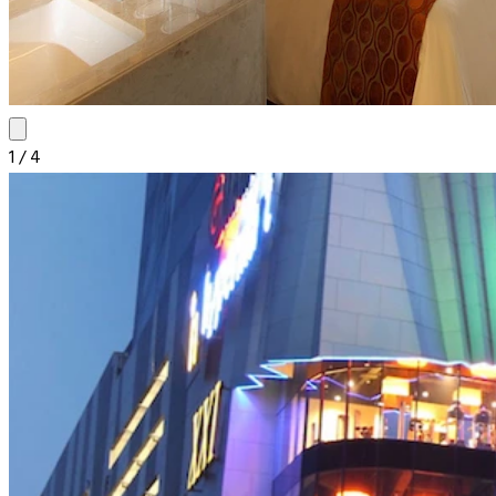
1
/
4