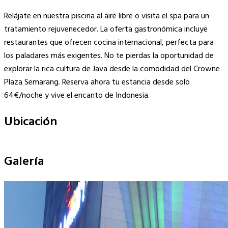
Relájate en nuestra piscina al aire libre o visita el spa para un
tratamiento rejuvenecedor. La oferta gastronómica incluye
restaurantes que ofrecen cocina internacional, perfecta para
los paladares más exigentes. No te pierdas la oportunidad de
explorar la rica cultura de Java desde la comodidad del Crowne
Plaza Semarang. Reserva ahora tu estancia desde solo
64€/noche y vive el encanto de Indonesia.
Ubicación
Leaflet
|
©
OpenStreetMap
contributors
×
+
Crowne Plaza Semarang
Galería
−