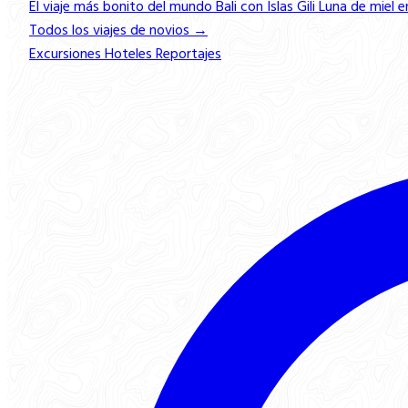
El viaje más bonito del mundo
Bali con Islas Gili
Luna de miel e
Todos los viajes de novios →
Excursiones
Hoteles
Reportajes