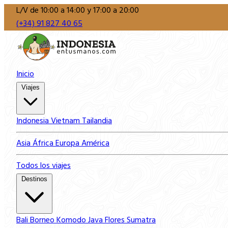
L/V de 10:00 a 14:00 y 17:00 a 20:00
(+34) 91 827 40 65
Inicio
Viajes
Indonesia
Vietnam
Tailandia
Asia
África
Europa
América
Todos los viajes
Destinos
Bali
Borneo
Komodo
Java
Flores
Sumatra