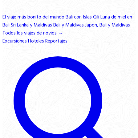
El viaje más bonito del mundo
Bali con Islas Gili
Luna de miel en
Bali
Sri Lanka y Maldivas
Bali y Maldivas
Japon, Bali y Maldivas
Todos los viajes de novios →
Excursiones
Hoteles
Reportajes