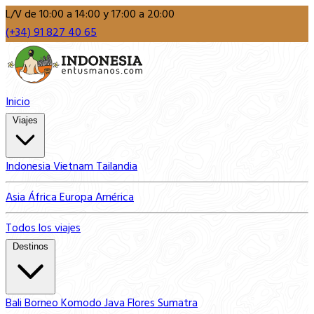
L/V de 10:00 a 14:00 y 17:00 a 20:00
(+34) 91 827 40 65
Inicio
Viajes
Indonesia
Vietnam
Tailandia
Asia
África
Europa
América
Todos los viajes
Destinos
Bali
Borneo
Komodo
Java
Flores
Sumatra