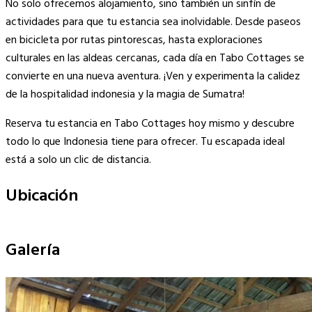
No solo ofrecemos alojamiento, sino también un sinfín de
actividades para que tu estancia sea inolvidable. Desde paseos
en bicicleta por rutas pintorescas, hasta exploraciones
culturales en las aldeas cercanas, cada día en Tabo Cottages se
convierte en una nueva aventura. ¡Ven y experimenta la calidez
de la hospitalidad indonesia y la magia de Sumatra!
Reserva tu estancia en Tabo Cottages hoy mismo y descubre
todo lo que Indonesia tiene para ofrecer. Tu escapada ideal
está a solo un clic de distancia.
Ubicación
Leaflet
|
©
OpenStreetMap
contributors
×
+
Tabo Cottages
Galería
−