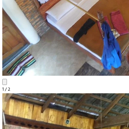
1
/
2