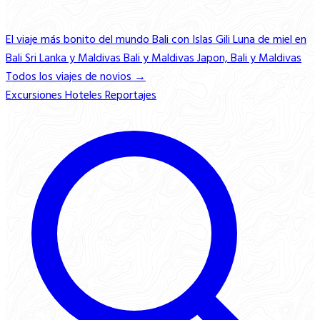
El viaje más bonito del mundo
Bali con Islas Gili
Luna de miel en
Bali
Sri Lanka y Maldivas
Bali y Maldivas
Japon, Bali y Maldivas
Todos los viajes de novios →
Excursiones
Hoteles
Reportajes