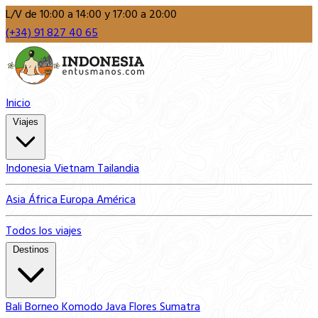
L/V de 10:00 a 14:00 y 17:00 a 20:00
(+34) 91 827 40 65
Inicio
Viajes
Indonesia
Vietnam
Tailandia
Asia
África
Europa
América
Todos los viajes
Destinos
Bali
Borneo
Komodo
Java
Flores
Sumatra