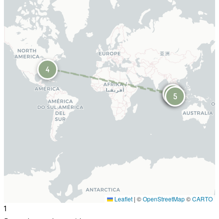
4
3
2
1
5
Leaflet
|
©
OpenStreetMap
©
CARTO
1