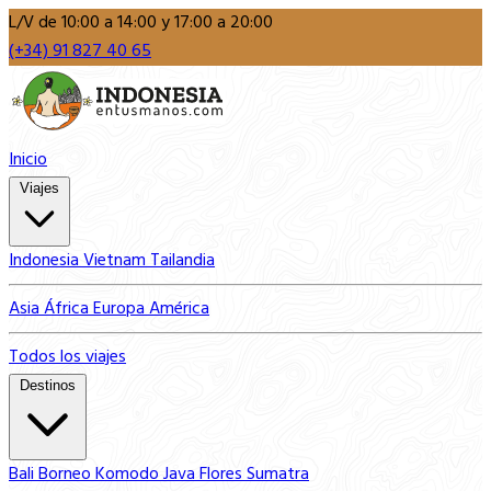
L/V de 10:00 a 14:00 y 17:00 a 20:00
(+34) 91 827 40 65
Inicio
Viajes
Indonesia
Vietnam
Tailandia
Asia
África
Europa
América
Todos los viajes
Destinos
Bali
Borneo
Komodo
Java
Flores
Sumatra