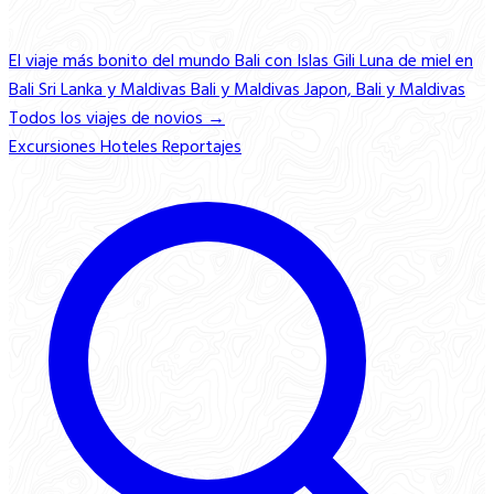
El viaje más bonito del mundo
Bali con Islas Gili
Luna de miel en
Bali
Sri Lanka y Maldivas
Bali y Maldivas
Japon, Bali y Maldivas
Todos los viajes de novios →
Excursiones
Hoteles
Reportajes