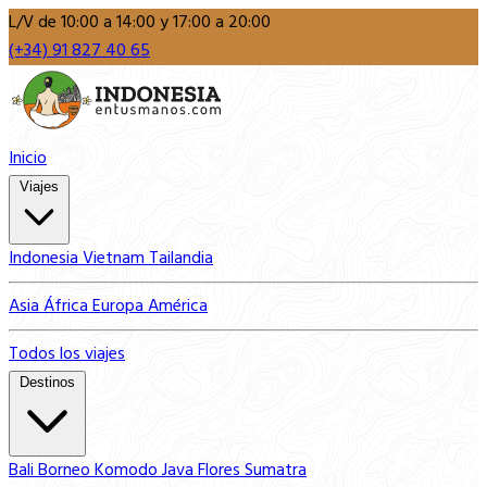
L/V de 10:00 a 14:00 y 17:00 a 20:00
(+34) 91 827 40 65
Inicio
Viajes
Indonesia
Vietnam
Tailandia
Asia
África
Europa
América
Todos los viajes
Destinos
Bali
Borneo
Komodo
Java
Flores
Sumatra