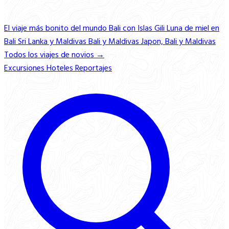
El viaje más bonito del mundo
Bali con Islas Gili
Luna de miel en
Bali
Sri Lanka y Maldivas
Bali y Maldivas
Japon, Bali y Maldivas
Todos los viajes de novios →
Excursiones
Hoteles
Reportajes