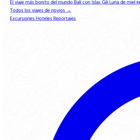
El viaje más bonito del mundo
Bali con Islas Gili
Luna de miel e
Todos los viajes de novios →
Excursiones
Hoteles
Reportajes