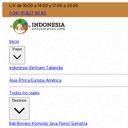
L/V de 10:00 a 14:00 y 17:00 a 20:00
(+34) 91 827 40 65
Inicio
Viajes
Indonesia
Vietnam
Tailandia
Asia
África
Europa
América
Todos los viajes
Destinos
Bali
Borneo
Komodo
Java
Flores
Sumatra