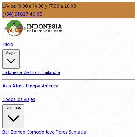
L/V de 10:00 a 14:00 y 17:00 a 20:00
(+34) 91 827 40 65
Inicio
Viajes
Indonesia
Vietnam
Tailandia
Asia
África
Europa
América
Todos los viajes
Destinos
Bali
Borneo
Komodo
Java
Flores
Sumatra