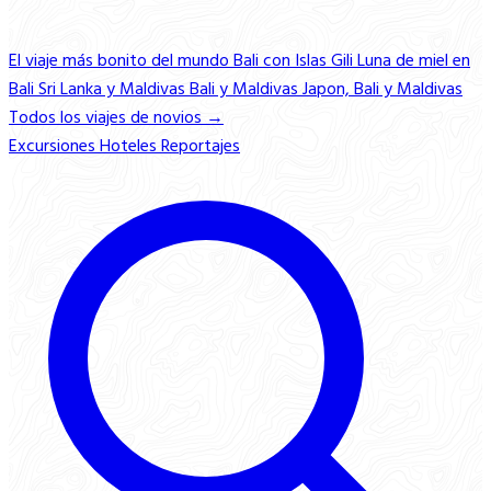
El viaje más bonito del mundo
Bali con Islas Gili
Luna de miel en
Bali
Sri Lanka y Maldivas
Bali y Maldivas
Japon, Bali y Maldivas
Todos los viajes de novios →
Excursiones
Hoteles
Reportajes