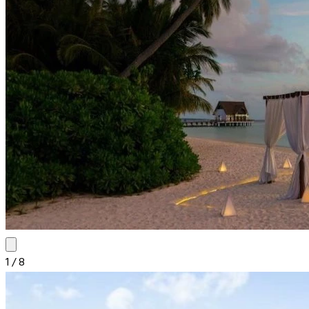
1
/
8