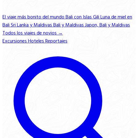
El viaje más bonito del mundo
Bali con Islas Gili
Luna de miel en
Bali
Sri Lanka y Maldivas
Bali y Maldivas
Japon, Bali y Maldivas
Todos los viajes de novios →
Excursiones
Hoteles
Reportajes