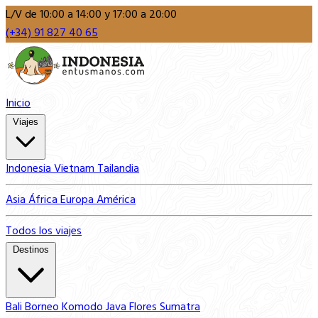
L/V de 10:00 a 14:00 y 17:00 a 20:00
(+34) 91 827 40 65
Inicio
Viajes
Indonesia
Vietnam
Tailandia
Asia
África
Europa
América
Todos los viajes
Destinos
Bali
Borneo
Komodo
Java
Flores
Sumatra