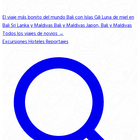
El viaje más bonito del mundo
Bali con Islas Gili
Luna de miel en
Bali
Sri Lanka y Maldivas
Bali y Maldivas
Japon, Bali y Maldivas
Todos los viajes de novios →
Excursiones
Hoteles
Reportajes