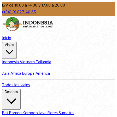
L/V de 10:00 a 14:00 y 17:00 a 20:00
(+34) 91 827 40 65
Inicio
Viajes
Indonesia
Vietnam
Tailandia
Asia
África
Europa
América
Todos los viajes
Destinos
Bali
Borneo
Komodo
Java
Flores
Sumatra