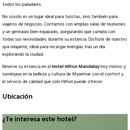
todos los paladares.
No sosolo es un lugar ideal para turistas, sino también para
viajeros de negocios. Contamos con amplias salas de reuniones
y un gimnasio bien equipado, asegurando que cumpla con
todas sus necesidades durante su estancia. Disfrute de nuestro
spa relajante, ideal para recargar energías tras un día
explorando la ciudad.
Reserve su estancia en el
Hotel Hilton Mandalay
hoy mismo y
sumérjase en la belleza y cultura de Myanmar con el confort y
el servicio de calidad que solo Hilton puede ofrecer.
Ubicación
Leaflet
|
©
OpenStreetMap
contributors
×
+
Hilton Mandalay
¿Te interesa este hotel?
−