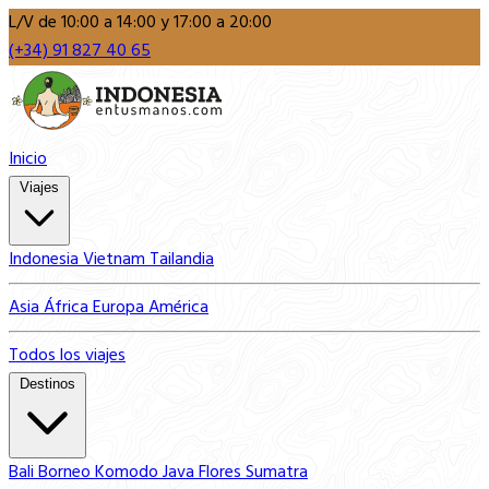
L/V de 10:00 a 14:00 y 17:00 a 20:00
(+34) 91 827 40 65
Inicio
Viajes
Indonesia
Vietnam
Tailandia
Asia
África
Europa
América
Todos los viajes
Destinos
Bali
Borneo
Komodo
Java
Flores
Sumatra