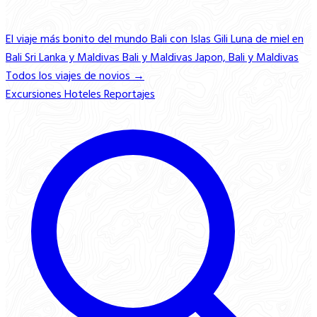
El viaje más bonito del mundo
Bali con Islas Gili
Luna de miel en
Bali
Sri Lanka y Maldivas
Bali y Maldivas
Japon, Bali y Maldivas
Todos los viajes de novios →
Excursiones
Hoteles
Reportajes