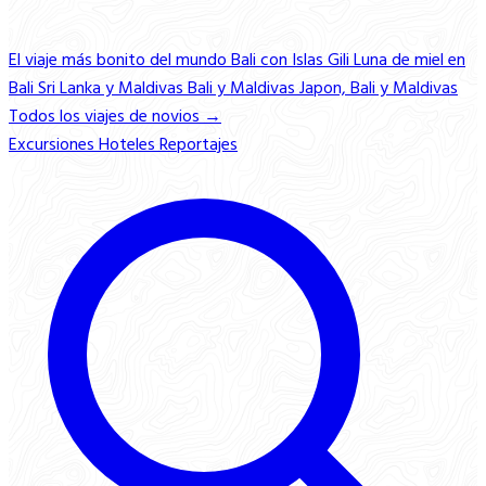
El viaje más bonito del mundo
Bali con Islas Gili
Luna de miel en
Bali
Sri Lanka y Maldivas
Bali y Maldivas
Japon, Bali y Maldivas
Todos los viajes de novios →
Excursiones
Hoteles
Reportajes