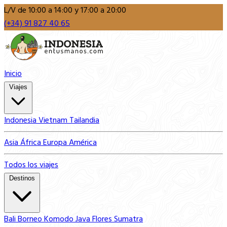
L/V de 10:00 a 14:00 y 17:00 a 20:00
(+34) 91 827 40 65
Inicio
Viajes
Indonesia
Vietnam
Tailandia
Asia
África
Europa
América
Todos los viajes
Destinos
Bali
Borneo
Komodo
Java
Flores
Sumatra