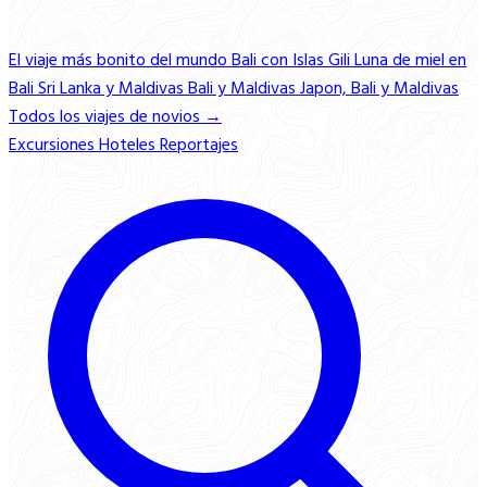
El viaje más bonito del mundo
Bali con Islas Gili
Luna de miel en
Bali
Sri Lanka y Maldivas
Bali y Maldivas
Japon, Bali y Maldivas
Todos los viajes de novios →
Excursiones
Hoteles
Reportajes