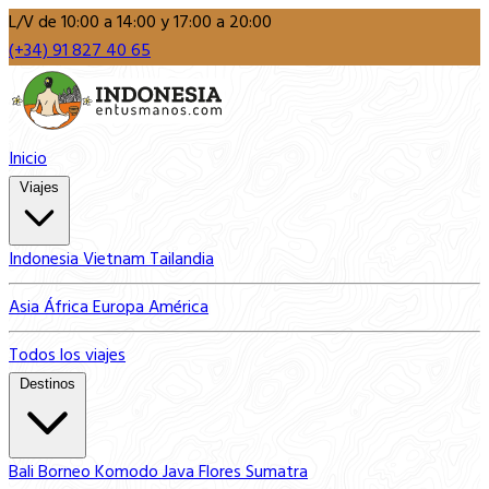
L/V de 10:00 a 14:00 y 17:00 a 20:00
(+34) 91 827 40 65
Inicio
Viajes
Indonesia
Vietnam
Tailandia
Asia
África
Europa
América
Todos los viajes
Destinos
Bali
Borneo
Komodo
Java
Flores
Sumatra