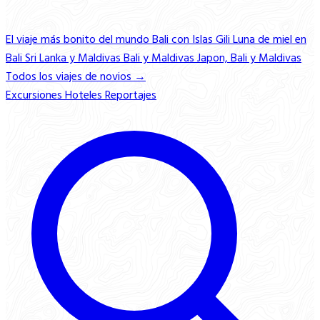
El viaje más bonito del mundo
Bali con Islas Gili
Luna de miel en
Bali
Sri Lanka y Maldivas
Bali y Maldivas
Japon, Bali y Maldivas
Todos los viajes de novios →
Excursiones
Hoteles
Reportajes