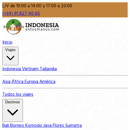
L/V de 10:00 a 14:00 y 17:00 a 20:00
(+34) 91 827 40 65
Inicio
Viajes
Indonesia
Vietnam
Tailandia
Asia
África
Europa
América
Todos los viajes
Destinos
Bali
Borneo
Komodo
Java
Flores
Sumatra