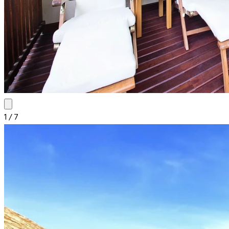
1
/
7