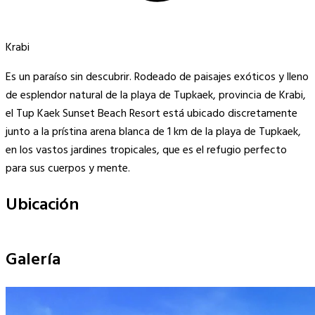
Krabi
Es un paraíso sin descubrir. Rodeado de paisajes exóticos y lleno
de esplendor natural de la playa de Tupkaek, provincia de Krabi,
el Tup Kaek Sunset Beach Resort está ubicado discretamente
junto a la prístina arena blanca de 1 km de la playa de Tupkaek,
en los vastos jardines tropicales, que es el refugio perfecto
para sus cuerpos y mente.
Ubicación
Leaflet
|
©
OpenStreetMap
contributors
×
+
Tup Kaek Sunset Beach
Galería
−