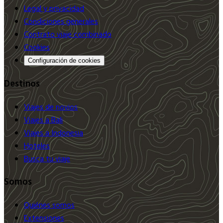
Legal y privacidad
Condiciones generales
Contrato viaje combinado
Cookies
Configuración de cookies
Destinos
Viajes de novios
Viajes a Bali
Viajes a Indonesia
Hoteles
Busca tu viaje
Somos
Quiénes somos
Extensiones