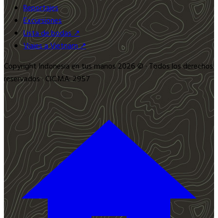
Reportajes
Excursiones
Lista de bodas ↗
Viajes a Vietnam ↗
Copyright Indonesia en tus manos 2026 © · Todos los derechos
reservados · CIC.MA: 2957