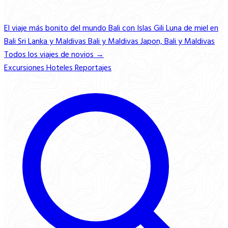
El viaje más bonito del mundo
Bali con Islas Gili
Luna de miel en
Bali
Sri Lanka y Maldivas
Bali y Maldivas
Japon, Bali y Maldivas
Todos los viajes de novios →
Excursiones
Hoteles
Reportajes