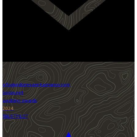
info@indonesiaentusmanos.com
bodas.net
wedding awards
2024
TRUSTPILOT