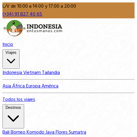
L/V de 10:00 a 14:00 y 17:00 a 20:00
(+34) 91 827 40 65
Inicio
Viajes
Indonesia
Vietnam
Tailandia
Asia
África
Europa
América
Todos los viajes
Destinos
Bali
Borneo
Komodo
Java
Flores
Sumatra