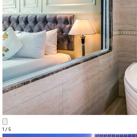
1
/
5