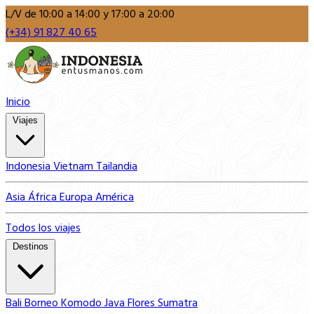
L/V de 10:00 a 14:00 y 17:00 a 20:00
(+34) 91 827 40 65
Inicio
Viajes
Indonesia
Vietnam
Tailandia
Asia
África
Europa
América
Todos los viajes
Destinos
Bali
Borneo
Komodo
Java
Flores
Sumatra