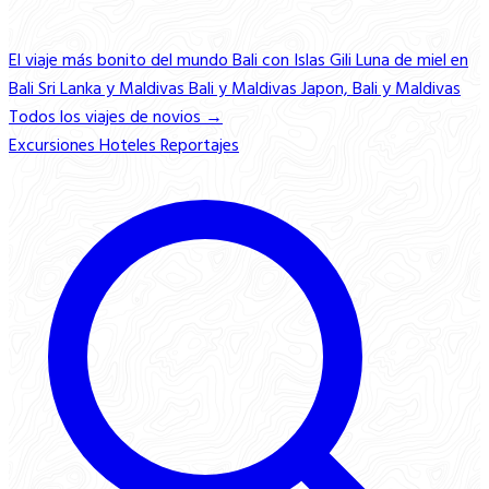
El viaje más bonito del mundo
Bali con Islas Gili
Luna de miel en
Bali
Sri Lanka y Maldivas
Bali y Maldivas
Japon, Bali y Maldivas
Todos los viajes de novios →
Excursiones
Hoteles
Reportajes