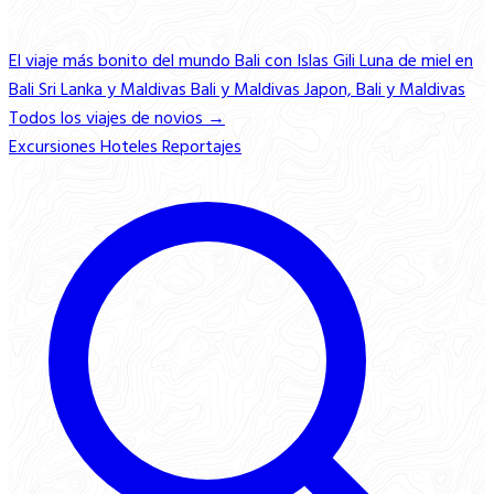
El viaje más bonito del mundo
Bali con Islas Gili
Luna de miel en
Bali
Sri Lanka y Maldivas
Bali y Maldivas
Japon, Bali y Maldivas
Todos los viajes de novios →
Excursiones
Hoteles
Reportajes