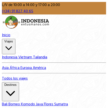
L/V de 10:00 a 14:00 y 17:00 a 20:00
(+34) 91 827 40 65
Inicio
Viajes
Indonesia
Vietnam
Tailandia
Asia
África
Europa
América
Todos los viajes
Destinos
Bali
Borneo
Komodo
Java
Flores
Sumatra