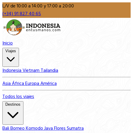
L/V de 10:00 a 14:00 y 17:00 a 20:00
(+34) 91 827 40 65
Inicio
Viajes
Indonesia
Vietnam
Tailandia
Asia
África
Europa
América
Todos los viajes
Destinos
Bali
Borneo
Komodo
Java
Flores
Sumatra