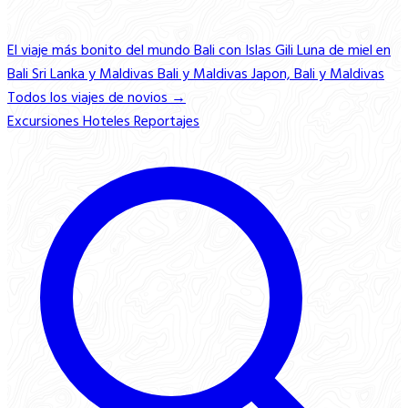
El viaje más bonito del mundo
Bali con Islas Gili
Luna de miel en
Bali
Sri Lanka y Maldivas
Bali y Maldivas
Japon, Bali y Maldivas
Todos los viajes de novios →
Excursiones
Hoteles
Reportajes