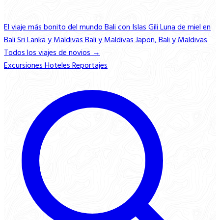
El viaje más bonito del mundo
Bali con Islas Gili
Luna de miel en
Bali
Sri Lanka y Maldivas
Bali y Maldivas
Japon, Bali y Maldivas
Todos los viajes de novios →
Excursiones
Hoteles
Reportajes