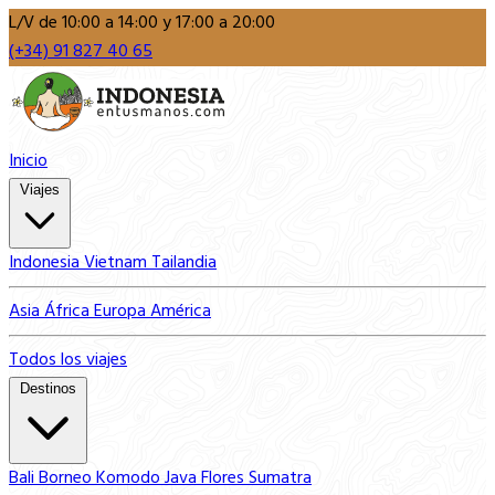
L/V de 10:00 a 14:00 y 17:00 a 20:00
(+34) 91 827 40 65
Inicio
Viajes
Indonesia
Vietnam
Tailandia
Asia
África
Europa
América
Todos los viajes
Destinos
Bali
Borneo
Komodo
Java
Flores
Sumatra