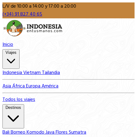
L/V de 10:00 a 14:00 y 17:00 a 20:00
(+34) 91 827 40 65
Inicio
Viajes
Indonesia
Vietnam
Tailandia
Asia
África
Europa
América
Todos los viajes
Destinos
Bali
Borneo
Komodo
Java
Flores
Sumatra