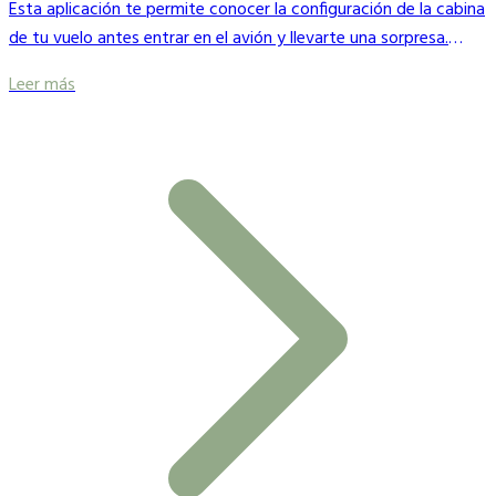
Esta aplicación te permite conocer la configuración de la cabina
de tu vuelo antes entrar en el avión y llevarte una sorpresa.
Encontrarás la configuración de más de 700 modelos de avión y
Leer más
en un plano interactivo.