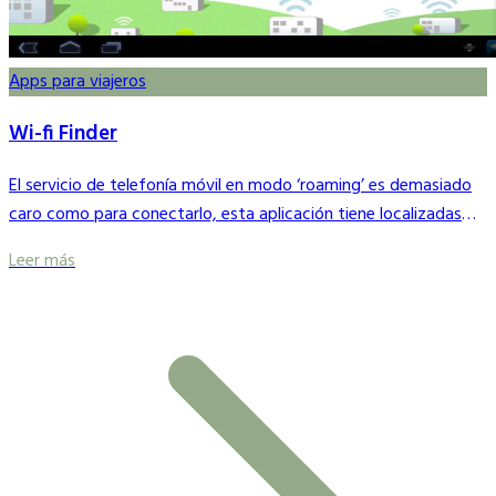
Apps para viajeros
Wi-fi Finder
El servicio de telefonía móvil en modo ‘roaming’ es demasiado
caro como para conectarlo, esta aplicación tiene localizadas
unas 500.000 conexiones inalámbricas a Internet, gratis y de
Leer más
pago, en todo el mundo.