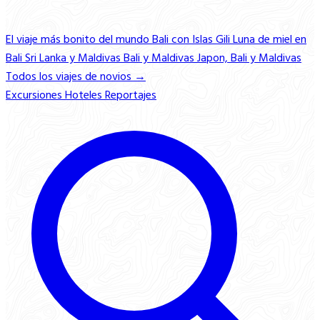
El viaje más bonito del mundo
Bali con Islas Gili
Luna de miel en
Bali
Sri Lanka y Maldivas
Bali y Maldivas
Japon, Bali y Maldivas
Todos los viajes de novios →
Excursiones
Hoteles
Reportajes