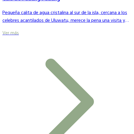
Pequeña calita de agua cristalina al sur de la isla, cercana a los
celebres acantilados de Uluwatu, merece la pena una visita y
por qué no atreverse a coger una tabla e iniciarse en el Surf
Ver más