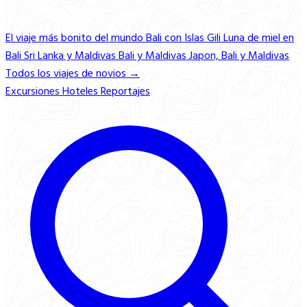
El viaje más bonito del mundo
Bali con Islas Gili
Luna de miel en
Bali
Sri Lanka y Maldivas
Bali y Maldivas
Japon, Bali y Maldivas
Todos los viajes de novios →
Excursiones
Hoteles
Reportajes