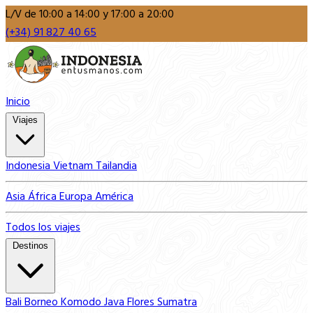
L/V de 10:00 a 14:00 y 17:00 a 20:00
(+34) 91 827 40 65
Inicio
Viajes
Indonesia
Vietnam
Tailandia
Asia
África
Europa
América
Todos los viajes
Destinos
Bali
Borneo
Komodo
Java
Flores
Sumatra