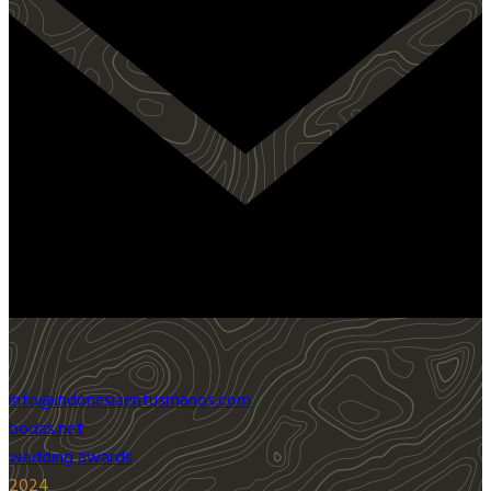
info@indonesiaentusmanos.com
bodas.net
wedding awards
2024