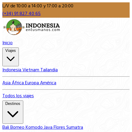
L/V de 10:00 a 14:00 y 17:00 a 20:00
(+34) 91 827 40 65
Inicio
Viajes
Indonesia
Vietnam
Tailandia
Asia
África
Europa
América
Todos los viajes
Destinos
Bali
Borneo
Komodo
Java
Flores
Sumatra