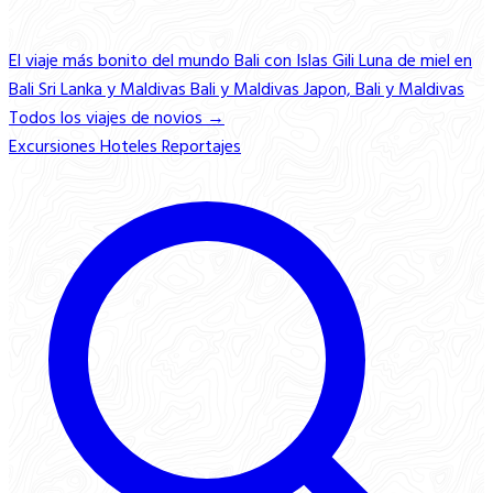
El viaje más bonito del mundo
Bali con Islas Gili
Luna de miel en
Bali
Sri Lanka y Maldivas
Bali y Maldivas
Japon, Bali y Maldivas
Todos los viajes de novios →
Excursiones
Hoteles
Reportajes