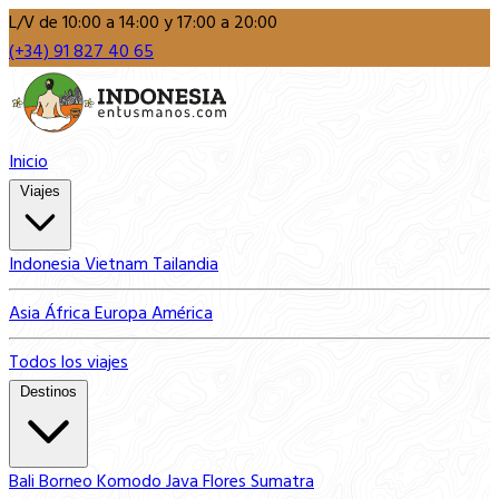
L/V de 10:00 a 14:00 y 17:00 a 20:00
(+34) 91 827 40 65
Inicio
Viajes
Indonesia
Vietnam
Tailandia
Asia
África
Europa
América
Todos los viajes
Destinos
Bali
Borneo
Komodo
Java
Flores
Sumatra