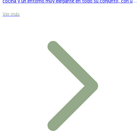
cocina y un entorno muy elegante en todo su conjunto, con una
arquitectura típica balinesa
Ver más