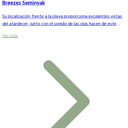
Breezes Seminyak
Su localización frente a la playa proporciona excelentes vistas
del atardecer, junto con el sonido de las olas hacen de este
restaurante uno de los lugares más románticos de Bali para
Ver más
cenar.