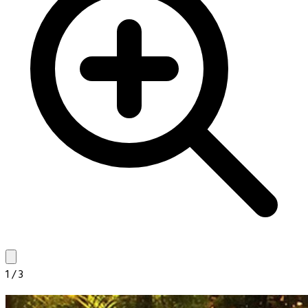
1
/
3