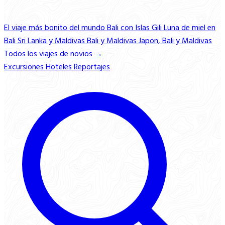
El viaje más bonito del mundo
Bali con Islas Gili
Luna de miel en
Bali
Sri Lanka y Maldivas
Bali y Maldivas
Japon, Bali y Maldivas
Todos los viajes de novios →
Excursiones
Hoteles
Reportajes