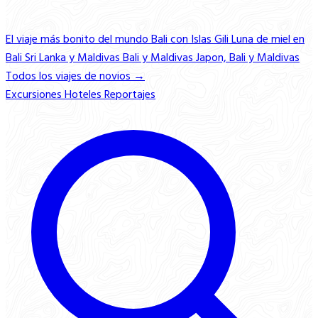
El viaje más bonito del mundo
Bali con Islas Gili
Luna de miel en
Bali
Sri Lanka y Maldivas
Bali y Maldivas
Japon, Bali y Maldivas
Todos los viajes de novios →
Excursiones
Hoteles
Reportajes