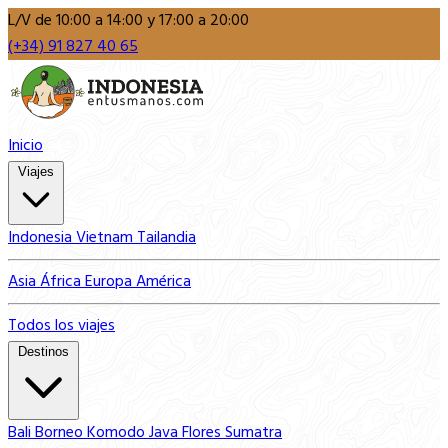
L/V de 10:00 a 14:00 y 17:00 a 20:00
(+34) 91 827 40 65
Inicio
Viajes
Indonesia
Vietnam
Tailandia
Asia
África
Europa
América
Todos los viajes
Destinos
Bali
Borneo
Komodo
Java
Flores
Sumatra