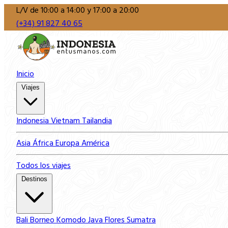
L/V de 10:00 a 14:00 y 17:00 a 20:00
(+34) 91 827 40 65
Inicio
Viajes
Indonesia
Vietnam
Tailandia
Asia
África
Europa
América
Todos los viajes
Destinos
Bali
Borneo
Komodo
Java
Flores
Sumatra