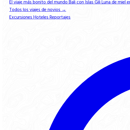
El viaje más bonito del mundo
Bali con Islas Gili
Luna de miel e
Todos los viajes de novios →
Excursiones
Hoteles
Reportajes