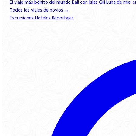
El viaje más bonito del mundo
Bali con Islas Gili
Luna de miel e
Todos los viajes de novios →
Excursiones
Hoteles
Reportajes