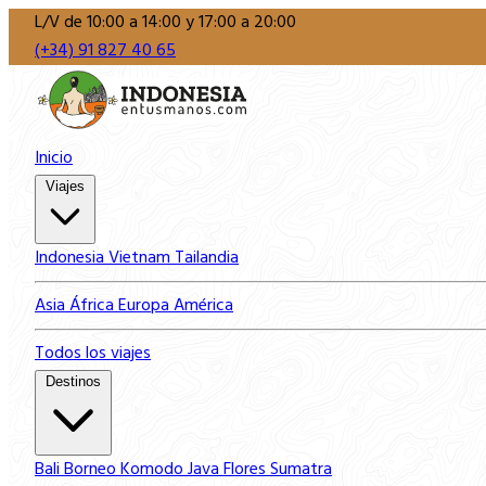
L/V de 10:00 a 14:00 y 17:00 a 20:00
(+34) 91 827 40 65
Inicio
Viajes
Indonesia
Vietnam
Tailandia
Asia
África
Europa
América
Todos los viajes
Destinos
Bali
Borneo
Komodo
Java
Flores
Sumatra