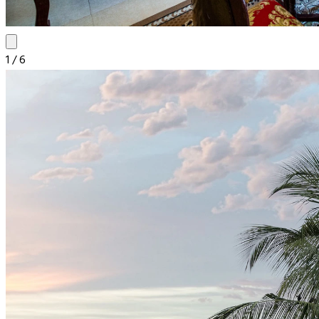
1
/
6