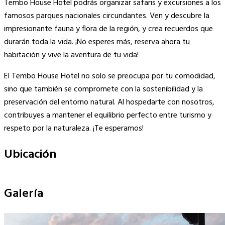
Tembo House Hotel podrás organizar safaris y excursiones a los
famosos parques nacionales circundantes. Ven y descubre la
impresionante fauna y flora de la región, y crea recuerdos que
durarán toda la vida. ¡No esperes más, reserva ahora tu
habitación y vive la aventura de tu vida!
El Tembo House Hotel no solo se preocupa por tu comodidad,
sino que también se compromete con la sostenibilidad y la
preservación del entorno natural. Al hospedarte con nosotros,
contribuyes a mantener el equilibrio perfecto entre turismo y
respeto por la naturaleza. ¡Te esperamos!
Ubicación
Leaflet
|
©
OpenStreetMap
contributors
×
+
Tembo House Hotel
Galería
−