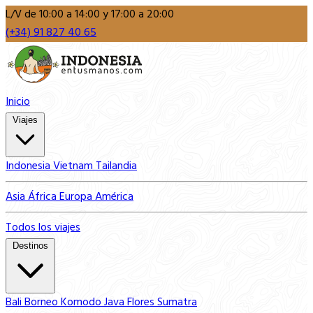
L/V de 10:00 a 14:00 y 17:00 a 20:00
(+34) 91 827 40 65
Inicio
Viajes
Indonesia
Vietnam
Tailandia
Asia
África
Europa
América
Todos los viajes
Destinos
Bali
Borneo
Komodo
Java
Flores
Sumatra