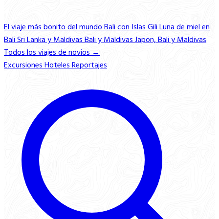
El viaje más bonito del mundo
Bali con Islas Gili
Luna de miel en
Bali
Sri Lanka y Maldivas
Bali y Maldivas
Japon, Bali y Maldivas
Todos los viajes de novios →
Excursiones
Hoteles
Reportajes