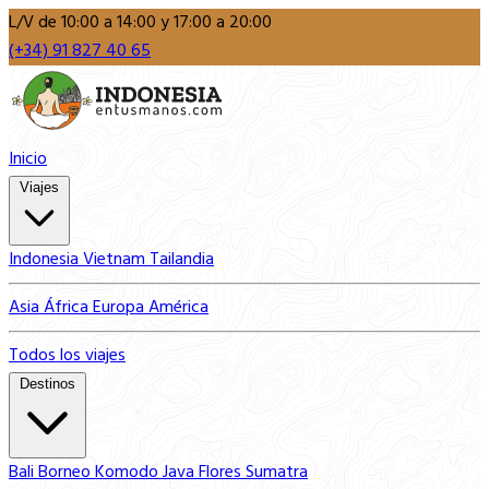
L/V de 10:00 a 14:00 y 17:00 a 20:00
(+34) 91 827 40 65
Inicio
Viajes
Indonesia
Vietnam
Tailandia
Asia
África
Europa
América
Todos los viajes
Destinos
Bali
Borneo
Komodo
Java
Flores
Sumatra