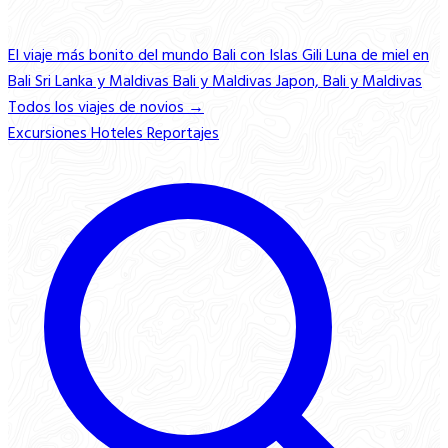
El viaje más bonito del mundo
Bali con Islas Gili
Luna de miel en
Bali
Sri Lanka y Maldivas
Bali y Maldivas
Japon, Bali y Maldivas
Todos los viajes de novios →
Excursiones
Hoteles
Reportajes