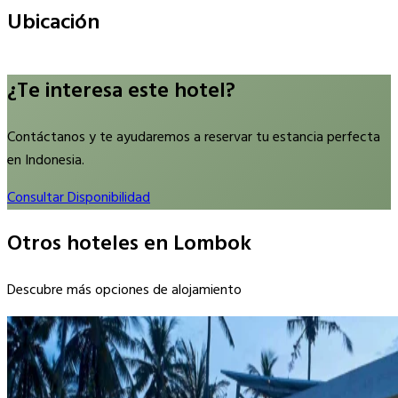
Ubicación
Leaflet
|
©
OpenStreetMap
contributors
×
+
BATATU RESORT
¿Te interesa este hotel?
−
Contáctanos y te ayudaremos a reservar tu estancia perfecta
en Indonesia.
Consultar Disponibilidad
Otros hoteles en Lombok
Descubre más opciones de alojamiento