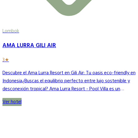
Lombok
AMA LURRA GILI AIR
3★
Descubre el Ama Lurra Resort en Gili Air: Tu oasis eco-friendly en
Indonesia¿Buscas el equilibrio perfecto entre lujo sostenible y
desconexión tropical? Ama Lurra Resort - Pool Villa es un
exclusivo complejo boutique de 5 estrellas en primera línea de
Ver hotel
playa en Gili Air, Lombok. Diseñado bajo un concepto eco-
friendly de cero emisiones netas, este paraíso combina
innovación arquitectónica y respeto por la naturaleza. El resort
ofrece íntimas y elegantes villas privadas con piscina privada