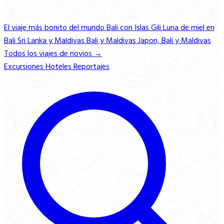
El viaje más bonito del mundo
Bali con Islas Gili
Luna de miel en
Bali
Sri Lanka y Maldivas
Bali y Maldivas
Japon, Bali y Maldivas
Todos los viajes de novios →
Excursiones
Hoteles
Reportajes