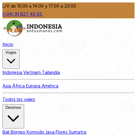
L/V de 10:00 a 14:00 y 17:00 a 20:00
(+34) 91 827 40 65
Inicio
Viajes
Indonesia
Vietnam
Tailandia
Asia
África
Europa
América
Todos los viajes
Destinos
Bali
Borneo
Komodo
Java
Flores
Sumatra